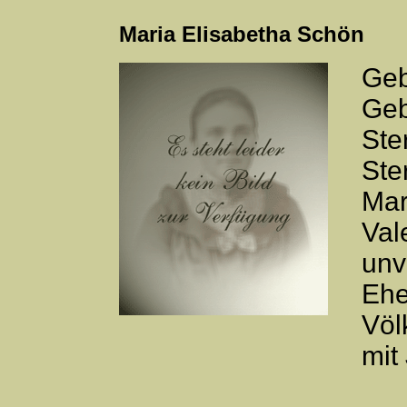
Maria Elisabetha Schön
Geb
Geb
Ste
Ste
Mar
Val
unv
Ehe
Völ
mit