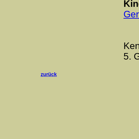
Kin
Ger
Ken
5. 
zurück