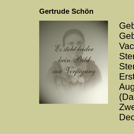
Gertrude Schön
Geb
Geb
Va
Ste
Ste
Ers
Aug
(Da
Zwe
Ded