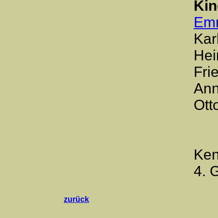
Kin
Em
Kar
Hei
Fri
Ann
Ott
Ken
4. 
zurück