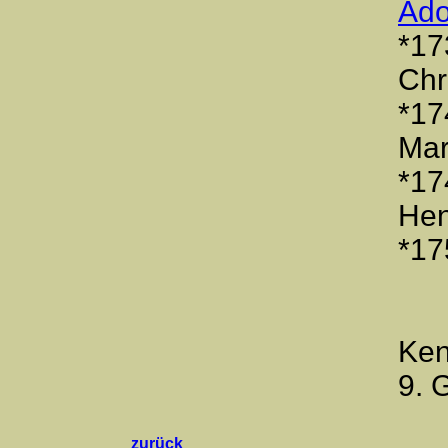
Ado
*17
Chr
*17
Mar
*17
Hen
*17
Ken
9. 
zurück