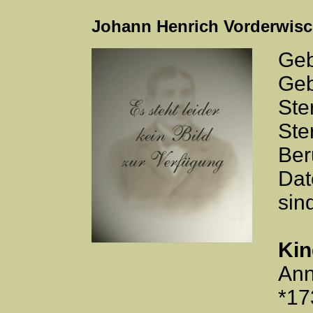
Johann Henrich Vorderwis
Geb
Geb
Ste
Ste
Ber
Dat
sin
Kin
Ann
*17