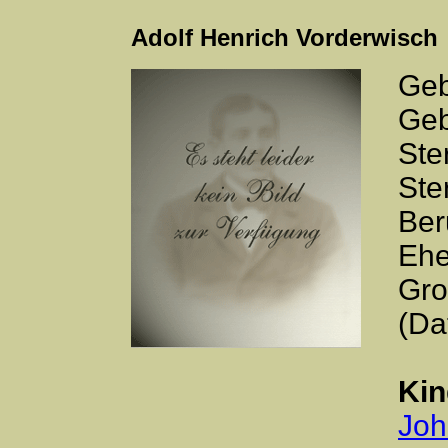
Adolf Henrich Vorderwisch
Geb
Geb
Ste
Ste
Ber
Ehe
Gro
(Da
Kin
Joh