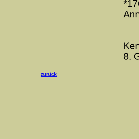
*17
Ann
Ken
8. 
zurück