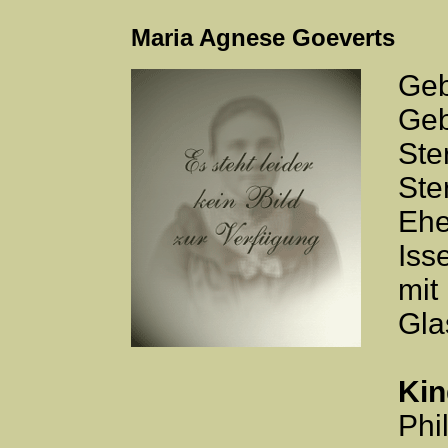
Maria Agnese Goeverts
Geb
Geb
Ste
Ste
Ehe
Iss
mit
Gla
Kin
Phi