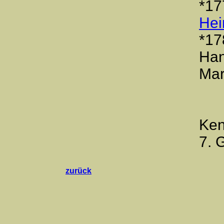
*17
Hei
*17
Han
Mar
Ken
7. 
zurück