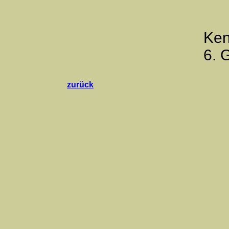
Ken
6. 
zurück