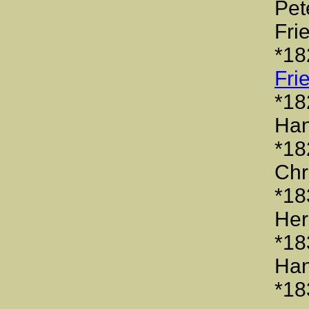
Pet
Fri
*18
Fri
*18
Han
*18
Chr
*18
He
*18
Han
*18