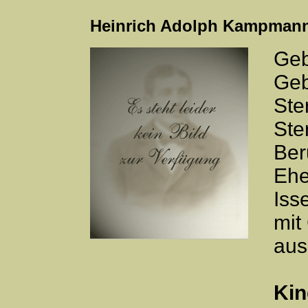
Heinrich Adolph Kampman
Geb
Geb
Ste
Ste
Ber
Ehe
Iss
mit
aus
Kin