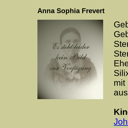
Anna Sophia Frevert
Geb
Geb
Ste
Ste
Ehe
Sil
mit
aus
Kin
Joh