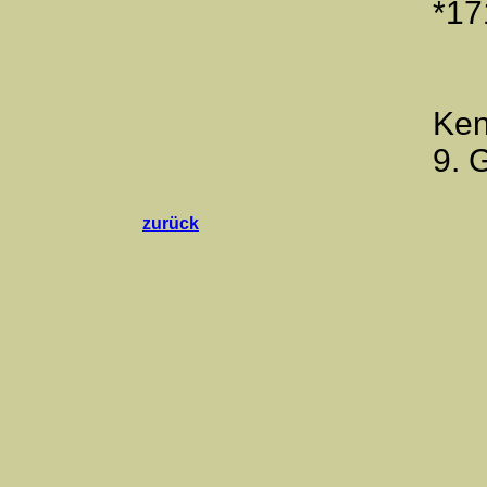
*17
Ken
9. 
zurück