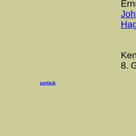
Ern
Joh
Ha
Ken
8. 
zurück