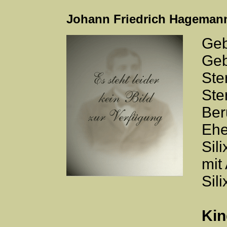
Johann Friedrich Hageman
Geb
Geb
Ste
Ste
Ber
Ehe
Sil
mit
Sil
Kin