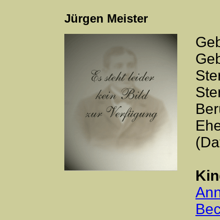
Jürgen Meister
Geb
Geb
Ste
Ste
Ber
Ehe
(Da
Kin
Ann
Bec