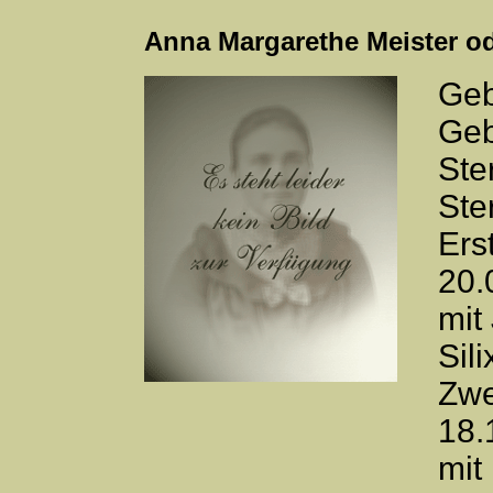
Anna Margarethe Meister o
Geb
Geb
Ste
Ste
Ers
20.
mit
Sil
Zwe
18.
mit