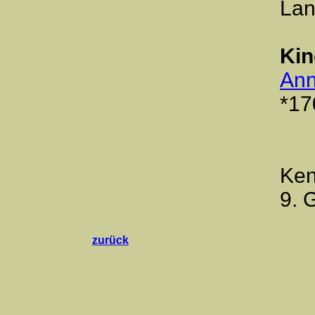
La
Kin
Ann
*17
Ken
9. 
zurück