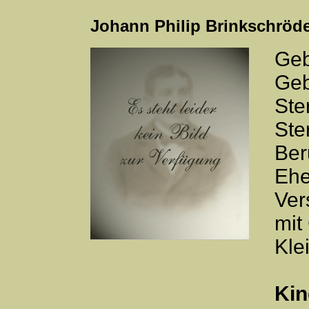
Johann Philip Brinkschröd
Geb
Geb
Ste
Ste
Ber
Ehe
Ver
mit
Kle
Kin