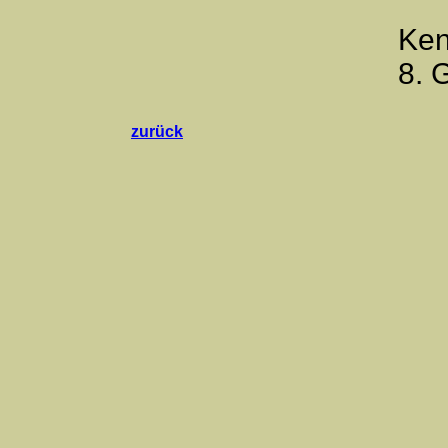
Ken
8. 
zurück