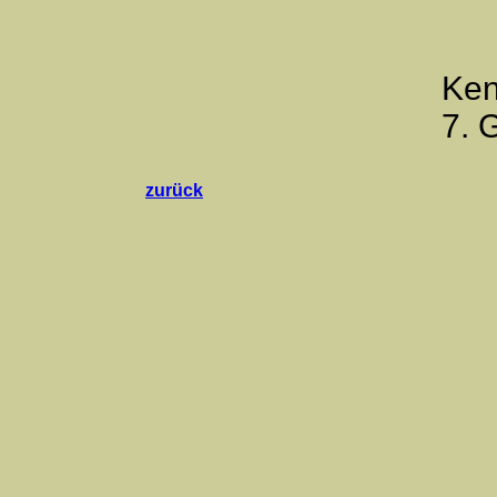
Ken
7. 
zurück