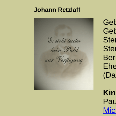
Johann Retzlaff
Geb
Geb
Ste
Ste
Ber
Ehe
(Da
Kin
Pau
Mic