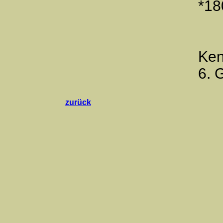
*18
Ken
6. 
zurück