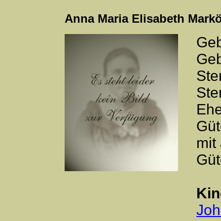
Anna Maria Elisabeth Markö
Geb
Geb
Ste
Ste
Ehe
Güt
mit
Güt
Kin
Joh