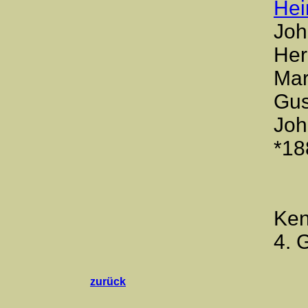
Hei
Joh
Her
Mar
Gus
Joh
*18
Ken
4. 
zurück