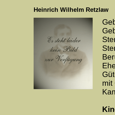
Heinrich Wilhelm Retzlaw
Geb
Geb
Ste
Ste
Ber
Ehe
Güt
mit
Kam
Kin