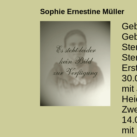
Sophie Ernestine Müller
Geb
Geb
Ste
Ste
Ers
30.
mit
Hei
Zwe
14.
mit