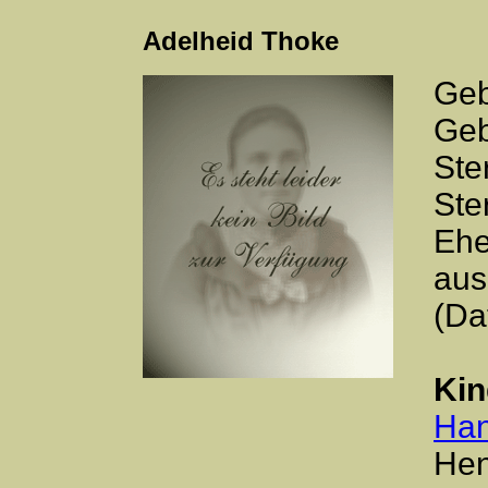
Adelheid Thoke
Geb
Geb
Ste
Ste
Ehe
aus
(Da
Kin
Han
Hen