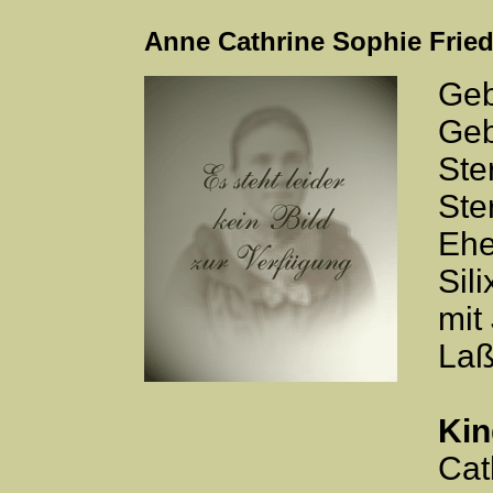
Anne Cathrine Sophie Fried
Geb
Geb
Ste
Ste
Ehe
Sil
mit
Laß
Kin
Cat