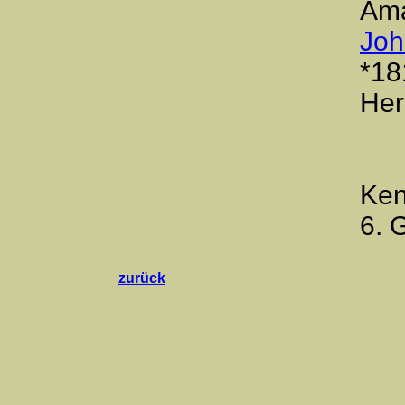
Ama
Joh
*18
Her
Ken
6. 
zurück