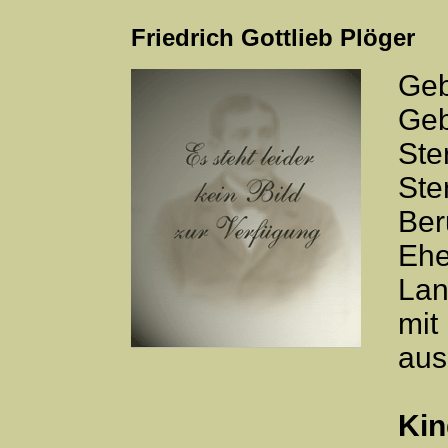
Friedrich Gottlieb Plöger
Geb
Geb
Ste
Ste
Ber
Ehe
Lan
mit
aus
Kin