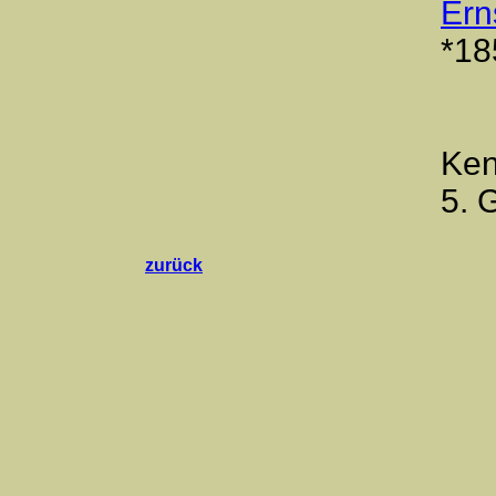
Ern
*18
Ken
5. 
zurück